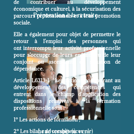
de contribuer au développement
économique et culturel, à la sécurisation des
parcours professionnels et à leur promotion
sociale.
Elle a également pour objet de permettre le
retour à l’emploi des personnes qui
ont interrompu leur activité professionnelle
pour s’occuper de leurs enfants ou de leur
conjoint ou ascendants en situation de
dépendance.
Article L6313-1 : Les actions concourant au
développement des compétences qui
entrent dans le champ d’application des
dispositions relatives à la formation
professionnelle sont :
1° Les actions de formation ;
2° Les bilans de compétences ;