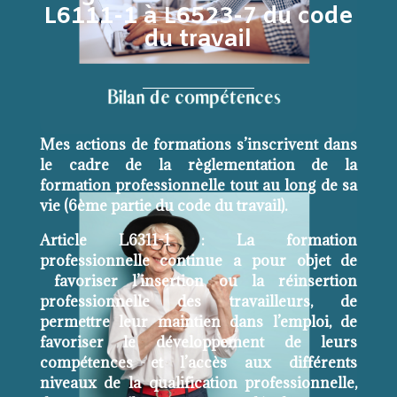
L6111-1 à L6523-7 du code
du travail
Mes actions de formations s’inscrivent dans
le cadre de la règlementation de la
formation professionnelle tout au long de sa
vie (6ème partie du code du travail).
Article L6311-1 : La formation
professionnelle continue a pour objet de
favoriser l’insertion ou la réinsertion
professionnelle des travailleurs, de
permettre leur maintien dans l’emploi, de
favoriser le développement de leurs
compétences et l’accès aux différents
niveaux de la qualification professionnelle,